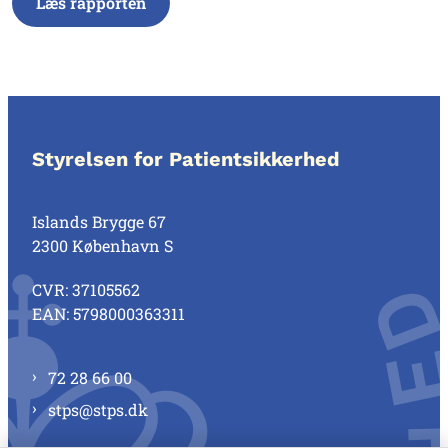
Læs rapporten
Styrelsen for Patientsikkerhed
Islands Brygge 67
2300 København S
CVR: 37105562
EAN: 5798000363311
72 28 66 00
stps@stps.dk