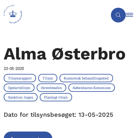
Alma Østerbro
23-05-2025
Tilsynsrapport
Tilsyn
Kosmetisk behandlingssted
Opstartstilsyn
Hovedstaden
Københavns Kommune
Sanktion: Ingen
Planlagt tilsyn
Dato for tilsynsbesøget: 13-05-2025