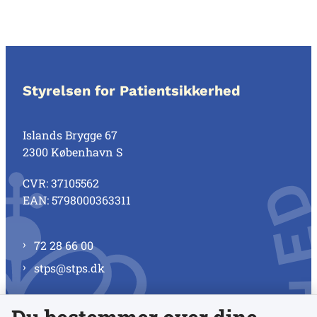
Styrelsen for Patientsikkerhed
Islands Brygge 67
2300 København S
CVR: 37105562
EAN: 5798000363311
72 28 66 00
stps@stps.dk