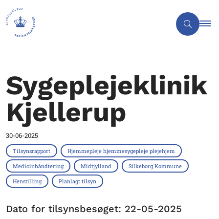
Sygeplejeklinik
Kjellerup
30-06-2025
Tilsynsrapport
Hjemmepleje hjemmesygepleje plejehjem
Medicinhåndtering
Midtjylland
Silkeborg Kommune
Henstilling
Planlagt tilsyn
Dato for tilsynsbesøget: 22-05-2025