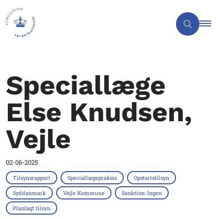
Speciallæge
Else Knudsen,
Vejle
02-06-2025
Tilsynsrapport
Speciallægepraksis
Opstartstilsyn
Syddanmark
Vejle Kommune
Sanktion: Ingen
Planlagt tilsyn