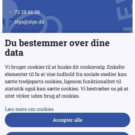
72 28 66 00
stps@stps.dk
Du bestemmer over dine
Se alle kontaktnumre
data
Vi bruger cookies til at huske dit cookievalg. Enkelte
elementer til fx at vise indhold fra sociale medier kan
Links
sætte tredjeparts cookies, ligesom funktionalitet til
statistik også kan sætte cookies. Vi bestræber os på at
sitet virker uden brug af cookies.
Udgivelser
Tilgængelighedserklæring
Læs mere om cookies
Data- og privatlivspolitik
Accepter alle
Cookies