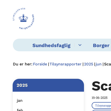
Sundhedsfaglig
Borger 
Du er her:
Forside
Tilsynsrapporter
2025
jun
Sc
Sc
2025
19-06-2025
jan
Tilsynsrapp
feb