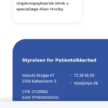
Ungdomspsykiatrisk klinik v.
speciallæge Allan Hvolby
Styrelsen for Patientsikkerhed
Islands Brygge 67
72 28 66 00
2300 København S
stps@stps.dk
CVR: 37105562
EAN: 5798000363311