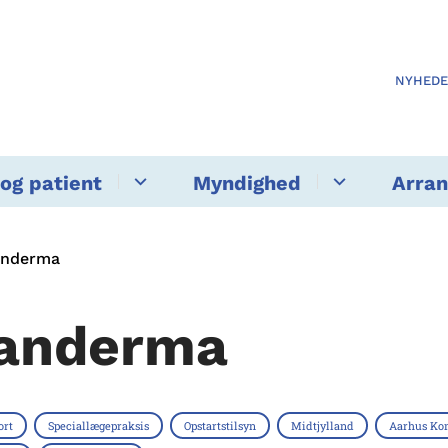
NYHED
og patient
Myndighed
Arra
anderma
anderma
ort
Speciallægepraksis
Opstartstilsyn
Midtjylland
Aarhus K