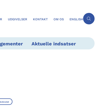
ER
UDGIVELSER
KONTAKT
OM OS
ENGLISH
ngementer
Aktuelle indsatser
ommune