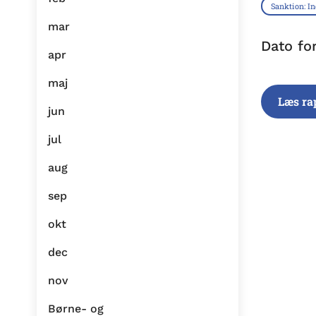
Sanktion: I
mar
Dato fo
apr
maj
Læs ra
jun
jul
aug
sep
okt
dec
nov
Børne- og