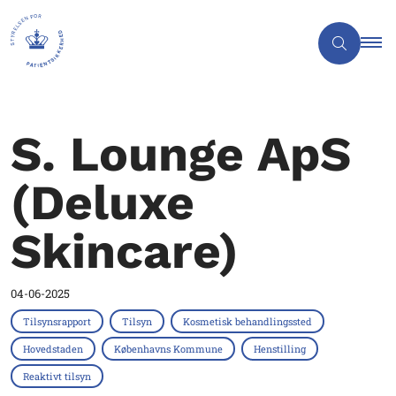
S. Lounge ApS
(Deluxe
Skincare)
04-06-2025
Tilsynsrapport
Tilsyn
Kosmetisk behandlingssted
Hovedstaden
Københavns Kommune
Henstilling
Reaktivt tilsyn