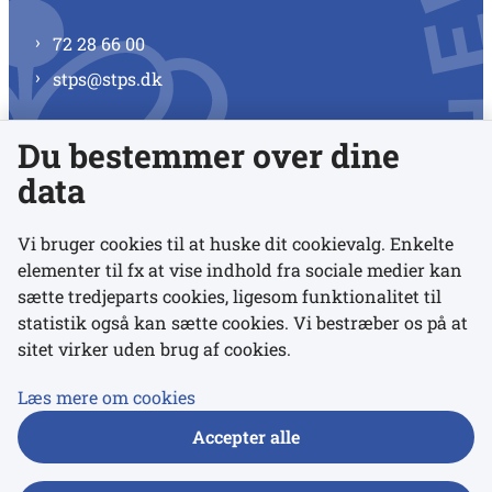
72 28 66 00
stps@stps.dk
Du bestemmer over dine
Se alle kontaktnumre
data
Vi bruger cookies til at huske dit cookievalg. Enkelte
elementer til fx at vise indhold fra sociale medier kan
Links
sætte tredjeparts cookies, ligesom funktionalitet til
statistik også kan sætte cookies. Vi bestræber os på at
sitet virker uden brug af cookies.
Udgivelser
Tilgængelighedserklæring
Læs mere om cookies
Data- og privatlivspolitik
Accepter alle
Cookies