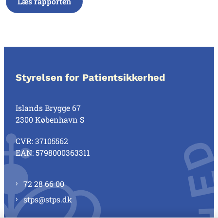
Læs rapporten
Styrelsen for Patientsikkerhed
Islands Brygge 67
2300 København S
CVR: 37105562
EAN: 5798000363311
72 28 66 00
stps@stps.dk