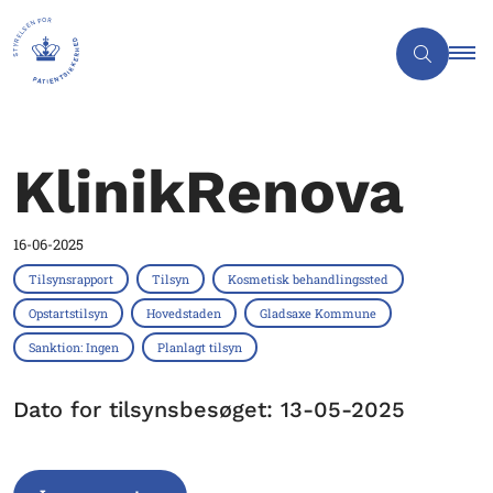
KlinikRenova
16-06-2025
Tilsynsrapport
Tilsyn
Kosmetisk behandlingssted
Opstartstilsyn
Hovedstaden
Gladsaxe Kommune
Sanktion: Ingen
Planlagt tilsyn
Dato for tilsynsbesøget: 13-05-2025