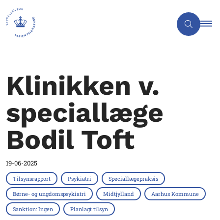
Klinikken v.
speciallæge
Bodil Toft
19-06-2025
Tilsynsrapport
Psykiatri
Speciallægepraksis
Børne- og ungdomspsykiatri
Midtjylland
Aarhus Kommune
Sanktion: Ingen
Planlagt tilsyn