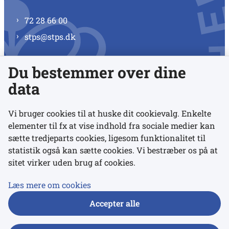
72 28 66 00
stps@stps.dk
Du bestemmer over dine
Se alle kontaktnumre
data
Vi bruger cookies til at huske dit cookievalg. Enkelte
elementer til fx at vise indhold fra sociale medier kan
Links
sætte tredjeparts cookies, ligesom funktionalitet til
statistik også kan sætte cookies. Vi bestræber os på at
sitet virker uden brug af cookies.
Udgivelser
Tilgængelighedserklæring
Læs mere om cookies
Data- og privatlivspolitik
Accepter alle
Cookies