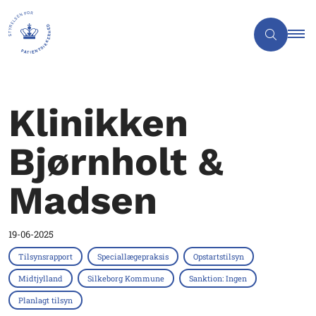
Klinikken
Bjørnholt &
Madsen
19-06-2025
Tilsynsrapport
Speciallægepraksis
Opstartstilsyn
Midtjylland
Silkeborg Kommune
Sanktion: Ingen
Planlagt tilsyn