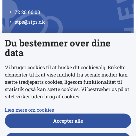
72 28 66 00
stps@stps.dk
Du bestemmer over dine
Se alle kontaktnumre
data
Vi bruger cookies til at huske dit cookievalg. Enkelte
elementer til fx at vise indhold fra sociale medier kan
Links
sætte tredjeparts cookies, ligesom funktionalitet til
statistik også kan sætte cookies. Vi bestræber os på at
sitet virker uden brug af cookies.
Udgivelser
Tilgængelighedserklæring
Læs mere om cookies
Data- og privatlivspolitik
Accepter alle
Cookies