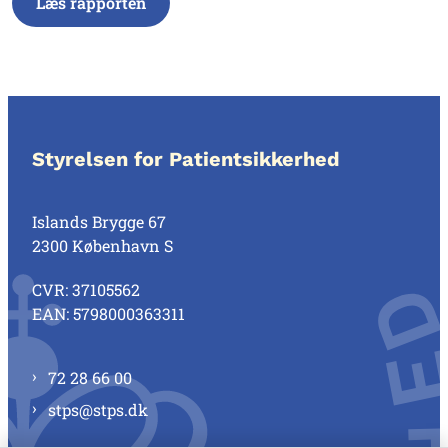
Læs rapporten
Styrelsen for Patientsikkerhed
Islands Brygge 67
2300 København S
CVR: 37105562
EAN: 5798000363311
72 28 66 00
stps@stps.dk