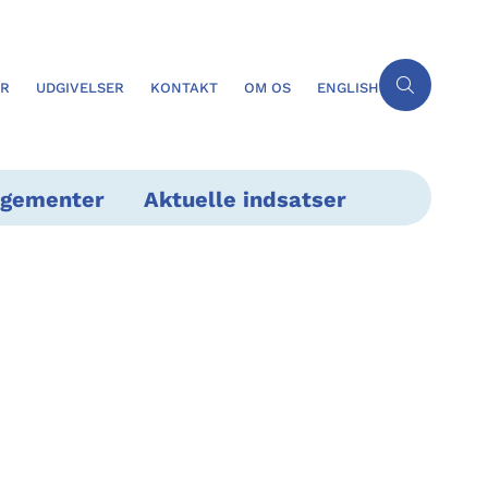
ER
UDGIVELSER
KONTAKT
OM OS
ENGLISH
ngementer
Aktuelle indsatser