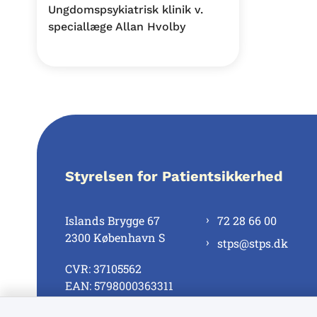
Ungdomspsykiatrisk klinik v.
speciallæge Allan Hvolby
Styrelsen for Patientsikkerhed
Islands Brygge 67
72 28 66 00
2300 København S
stps@stps.dk
CVR: 37105562
EAN: 5798000363311