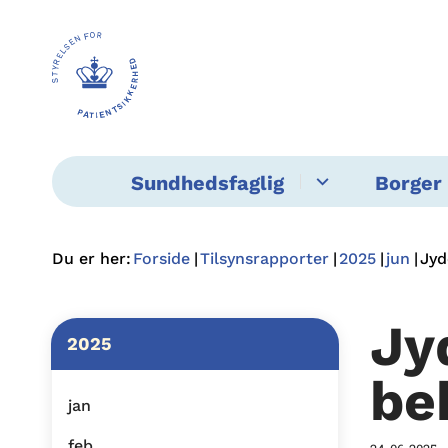
Sundhedsfaglig
Borger 
Du er her:
Forside
Tilsynsrapporter
2025
jun
Jyd
Jy
2025
be
jan
feb