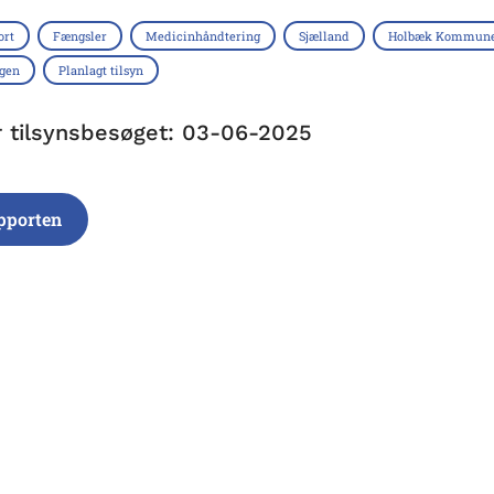
ort
Fængsler
Medicinhåndtering
Sjælland
Holbæk Kommun
ngen
Planlagt tilsyn
r tilsynsbesøget: 03-06-2025
pporten