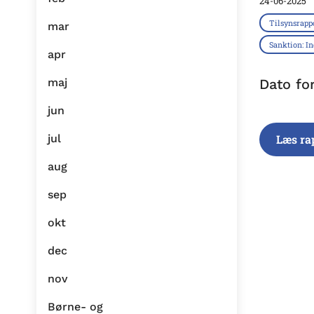
24-06-2025
Tilsynsrapp
mar
Sanktion: I
apr
maj
Dato fo
jun
jul
Læs ra
aug
sep
okt
dec
nov
Børne- og