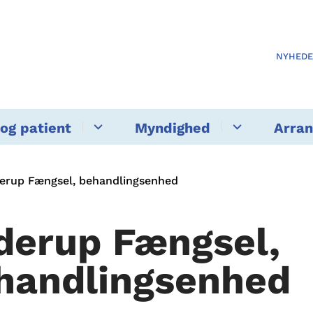
NYHED
og patient
Myndighed
Arra
erup Fængsel, behandlingsenhed
derup Fængsel,
handlingsenhed