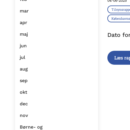
04-06-2025
Tilsynsrapp
mar
København
apr
maj
Dato fo
jun
jul
Læs ra
aug
sep
okt
dec
nov
Børne- og