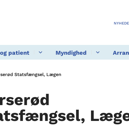
NYHED
og patient
Myndighed
Arra
serød Statsfængsel, Lægen
rserød
atsfængsel, Læg