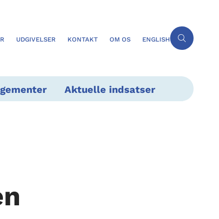
ER
UDGIVELSER
KONTAKT
OM OS
ENGLISH
ngementer
Aktuelle indsatser
en