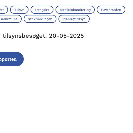
ort
Tilsyn
Fængsler
Medicinhåndtering
Hovedstaden
s Kommune
Sanktion: Ingen
Planlagt tilsyn
r tilsynsbesøget: 20-05-2025
pporten