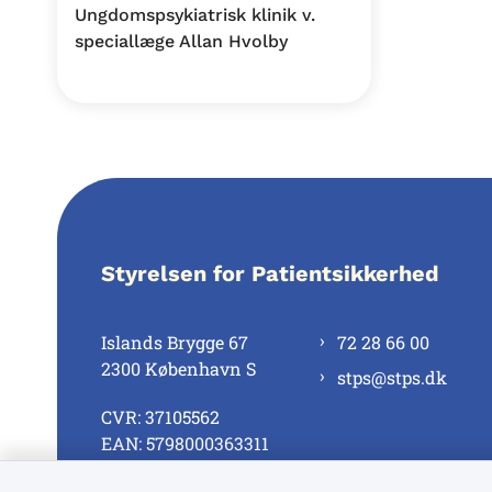
Ungdomspsykiatrisk klinik v.
speciallæge Allan Hvolby
Styrelsen for Patientsikkerhed
Islands Brygge 67
72 28 66 00
2300 København S
stps@stps.dk
CVR: 37105562
EAN: 5798000363311