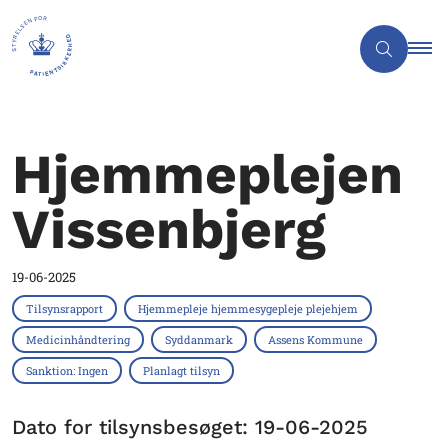
Hjemmeplejen
Vissenbjerg
19-06-2025
Tilsynsrapport
Hjemmepleje hjemmesygepleje plejehjem
Medicinhåndtering
Syddanmark
Assens Kommune
Sanktion: Ingen
Planlagt tilsyn
Dato for tilsynsbesøget: 19-06-2025