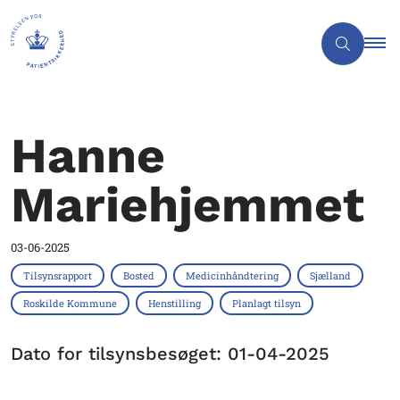
Hanne
Mariehjemmet
03-06-2025
Tilsynsrapport
Bosted
Medicinhåndtering
Sjælland
Roskilde Kommune
Henstilling
Planlagt tilsyn
Dato for tilsynsbesøget: 01-04-2025