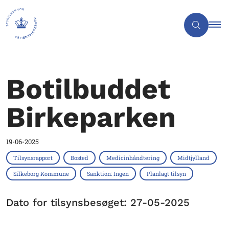
Botilbuddet
Birkeparken
19-06-2025
Tilsynsrapport
Bosted
Medicinhåndtering
Midtjylland
Silkeborg Kommune
Sanktion: Ingen
Planlagt tilsyn
Dato for tilsynsbesøget: 27-05-2025