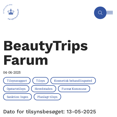
BeautyTrips
Farum
04-06-2025
Tilsynsrapport
Tilsyn
Kosmetisk behandlingssted
Opstartstilsyn
Hovedstaden
Furesø Kommune
Sanktion: Ingen
Planlagt tilsyn
Dato for tilsynsbesøget: 13-05-2025