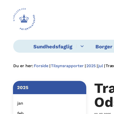
Sundhedsfaglig
Borger 
Du er her:
Forside
Tilsynsrapporter
2025
jul
Træ
Tr
2025
Od
jan
feb