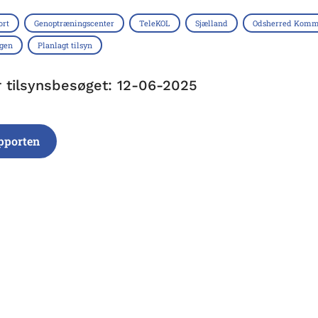
ort
Genoptræningscenter
TeleKOL
Sjælland
Odsherred Kom
ngen
Planlagt tilsyn
r tilsynsbesøget: 12-06-2025
pporten