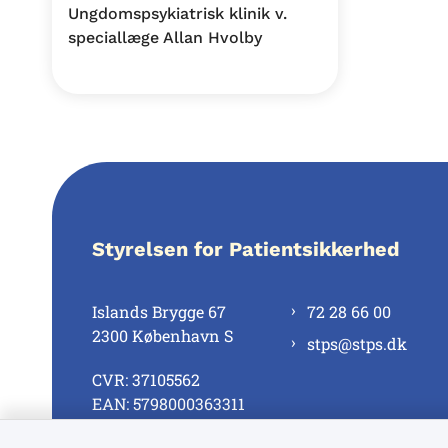
Ungdomspsykiatrisk klinik v.
speciallæge Allan Hvolby
Styrelsen for Patientsikkerhed
Islands Brygge 67
72 28 66 00
2300 København S
stps@stps.dk
CVR: 37105562
EAN: 5798000363311