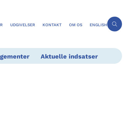
ER
UDGIVELSER
KONTAKT
OM OS
ENGLISH
ngementer
Aktuelle indsatser