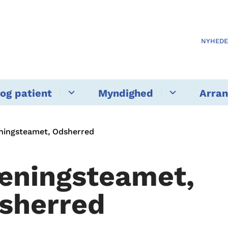
NYHED
og patient
Myndighed
Arra
ningsteamet, Odsherred
æningsteamet,
sherred