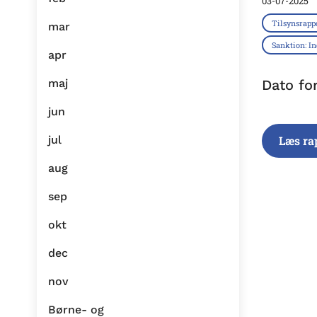
03-07-2025
Tilsynsrapp
mar
Sanktion: I
apr
maj
Dato fo
jun
jul
Læs ra
aug
sep
okt
dec
nov
Børne- og