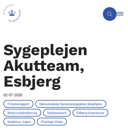
Sygeplejen
Akutteam,
Esbjerg
02-07-2025
Tilsynsrapport
Hjemmepleje hjemmesygepleje plejehjem
Medicinhåndtering
Syddanmark
Esbjerg Kommune
Sanktion: Ingen
Planlagt tilsyn