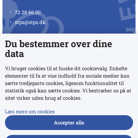
72 28 66 00
stps@stps.dk
Du bestemmer over dine
Se alle kontaktnumre
data
Vi bruger cookies til at huske dit cookievalg. Enkelte
elementer til fx at vise indhold fra sociale medier kan
Links
sætte tredjeparts cookies, ligesom funktionalitet til
statistik også kan sætte cookies. Vi bestræber os på at
sitet virker uden brug af cookies.
Udgivelser
Tilgængelighedserklæring
Læs mere om cookies
Data- og privatlivspolitik
Accepter alle
Cookies