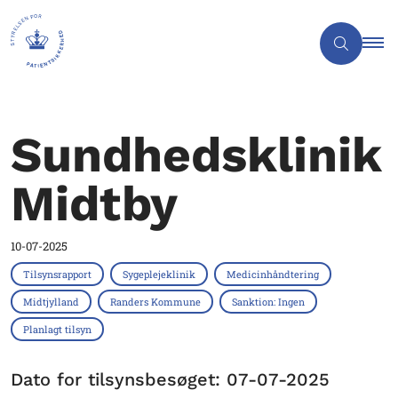
Sundhedsklinik
Midtby
10-07-2025
Tilsynsrapport
Sygeplejeklinik
Medicinhåndtering
Midtjylland
Randers Kommune
Sanktion: Ingen
Planlagt tilsyn
Dato for tilsynsbesøget: 07-07-2025