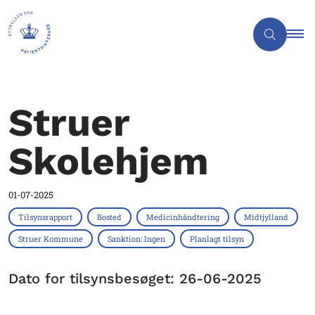
Struer
Skolehjem
01-07-2025
Tilsynsrapport
Bosted
Medicinhåndtering
Midtjylland
Struer Kommune
Sanktion: Ingen
Planlagt tilsyn
Dato for tilsynsbesøget: 26-06-2025