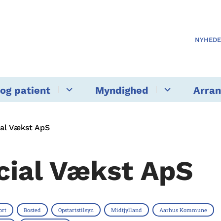
NYHED
og patient
Myndighed
Arra
ial Vækst ApS
cial Vækst ApS
ort
Bosted
Opstartstilsyn
Midtjylland
Aarhus Kommune