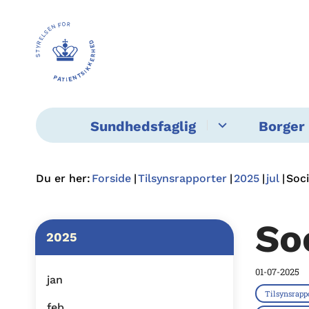
Sundhedsfaglig
Borger 
Du er her:
Forside
Tilsynsrapporter
2025
jul
Soc
So
2025
01-07-2025
jan
Tilsynsrapp
feb