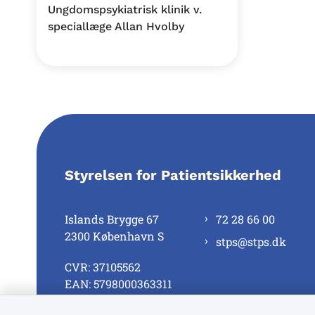
Ungdomspsykiatrisk klinik v.
speciallæge Allan Hvolby
Styrelsen for Patientsikkerhed
Islands Brygge 67
72 28 66 00
2300 København S
stps@stps.dk
CVR: 37105562
EAN: 5798000363311