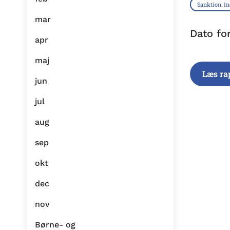
Sanktion: I
mar
Dato fo
apr
maj
Læs ra
jun
jul
aug
sep
okt
dec
nov
Børne- og