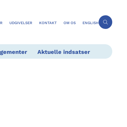
ER
UDGIVELSER
KONTAKT
OM OS
ENGLISH
ngementer
Aktuelle indsatser