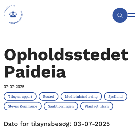
Opholdsstedet
Paideia
07-07-2025
Tilsynsrapport
Bosted
Medicinhåndtering
Sjælland
Stevns Kommune
Sanktion: Ingen
Planlagt tilsyn
Dato for tilsynsbesøg: 03-07-2025