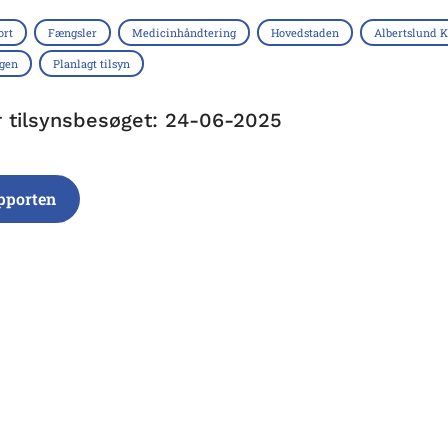
ort
Fængsler
Medicinhåndtering
Hovedstaden
Albertslund
ngen
Planlagt tilsyn
r tilsynsbesøget: 24-06-2025
pporten