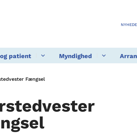
NYHED
og patient
Myndighed
Arra
stedvester Fængsel
rstedvester
ngsel