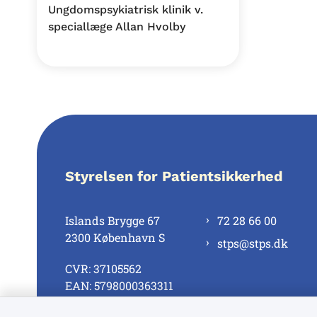
Ungdomspsykiatrisk klinik v.
speciallæge Allan Hvolby
Styrelsen for Patientsikkerhed
Islands Brygge 67
72 28 66 00
2300 København S
stps@stps.dk
CVR: 37105562
EAN: 5798000363311