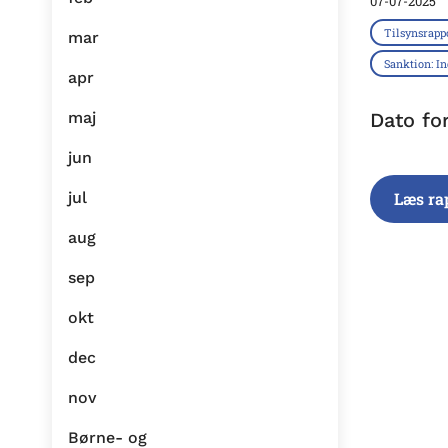
07-07-2025
Tilsynsrapp
mar
Sanktion: I
apr
maj
Dato fo
jun
jul
Læs ra
aug
sep
okt
dec
nov
Børne- og