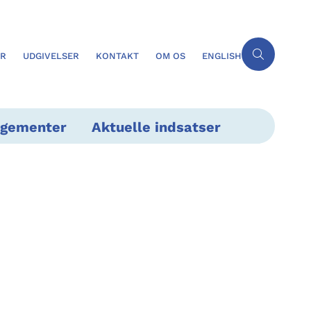
ER
UDGIVELSER
KONTAKT
OM OS
ENGLISH
ngementer
Aktuelle indsatser