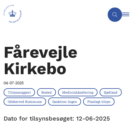
Fårevejle
Kirkebo
04-07-2025
Tilsynsrapport
Bosted
Medicinhåndtering
Sjælland
Odsherred Kommune
Sanktion: Ingen
Planlagt tilsyn
Dato for tilsynsbesøget: 12-06-2025