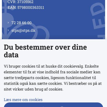
CVR: 37105562
EAN: 5798000363311
72 28 66 00
stps@stps.dk
Du bestemmer over dine
Se alle kontaktnumre
data
Vi bruger cookies til at huske dit cookievalg. Enkelte
elementer til fx at vise indhold fra sociale medier kan
Links
sætte tredjeparts cookies, ligesom funktionalitet til
statistik også kan sætte cookies. Vi bestræber os på at
sitet virker uden brug af cookies.
Udgivelser
Tilgængelighedserklæring
Læs mere om cookies
Data- og privatlivspolitik