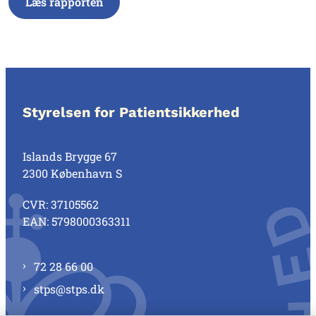
Læs rapporten
Styrelsen for Patientsikkerhed
Islands Brygge 67
2300 København S
CVR: 37105562
EAN: 5798000363311
72 28 66 00
stps@stps.dk