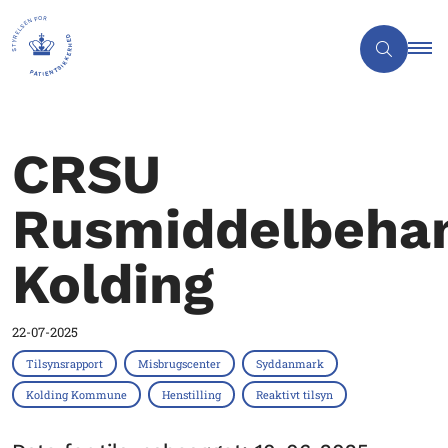
CRSU
Rusmiddelbehan
Kolding
22-07-2025
Tilsynsrapport
Misbrugscenter
Syddanmark
Kolding Kommune
Henstilling
Reaktivt tilsyn