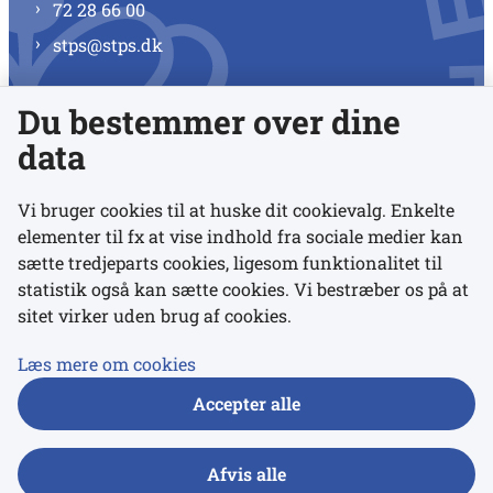
72 28 66 00
stps@stps.dk
Du bestemmer over dine
Se alle kontaktnumre
data
Vi bruger cookies til at huske dit cookievalg. Enkelte
elementer til fx at vise indhold fra sociale medier kan
Links
sætte tredjeparts cookies, ligesom funktionalitet til
statistik også kan sætte cookies. Vi bestræber os på at
sitet virker uden brug af cookies.
Udgivelser
Tilgængelighedserklæring
Læs mere om cookies
Data- og privatlivspolitik
Accepter alle
Cookies
Afvis alle