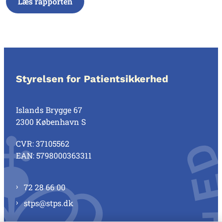
Læs rapporten
Styrelsen for Patientsikkerhed
Islands Brygge 67
2300 København S
CVR: 37105562
EAN: 5798000363311
72 28 66 00
stps@stps.dk