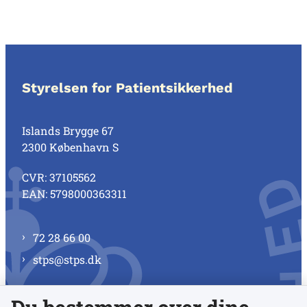
Styrelsen for Patientsikkerhed
Islands Brygge 67
2300 København S
CVR: 37105562
EAN: 5798000363311
72 28 66 00
stps@stps.dk