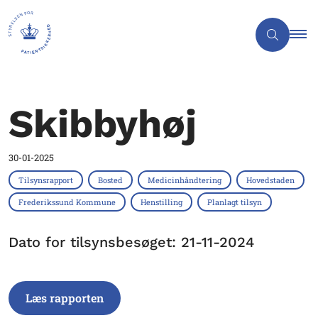
Skibbyhøj
30-01-2025
Tilsynsrapport
Bosted
Medicinhåndtering
Hovedstaden
Frederikssund Kommune
Henstilling
Planlagt tilsyn
Dato for tilsynsbesøget: 21-11-2024
Læs rapporten