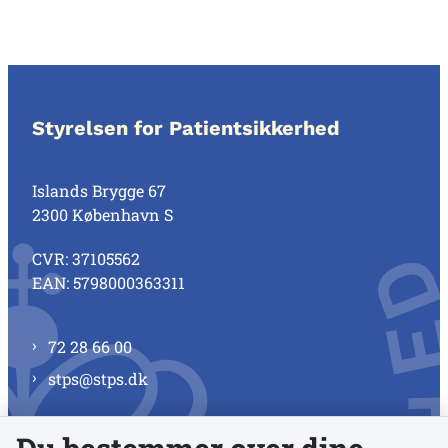
Styrelsen for Patientsikkerhed
Islands Brygge 67
2300 København S
CVR: 37105562
EAN: 5798000363311
72 28 66 00
stps@stps.dk