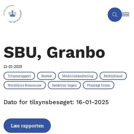
SBU, Granbo
21-01-2025
Tilsynsrapport
Bosted
Medicinhåndtering
Midtjylland
Norddjurs Kommune
Sanktion: Ingen
Planlagt tilsyn
Dato for tilsynsbesøget: 16-01-2025
Læs rapporten