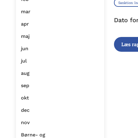
Sanktion: I
mar
Dato fo
apr
maj
Læs ra
jun
jul
aug
sep
okt
dec
nov
Børne- og