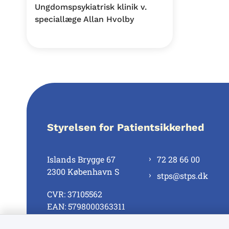
Ungdomspsykiatrisk klinik v.
speciallæge Allan Hvolby
Styrelsen for Patientsikkerhed
Islands Brygge 67
72 28 66 00
2300 København S
stps@stps.dk
CVR: 37105562
EAN: 5798000363311