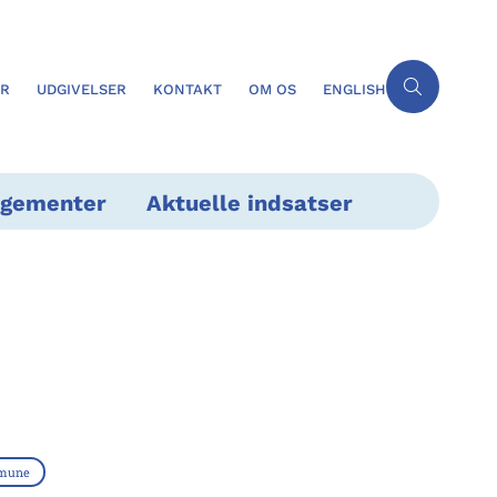
ER
UDGIVELSER
KONTAKT
OM OS
ENGLISH
ngementer
Aktuelle indsatser
mune