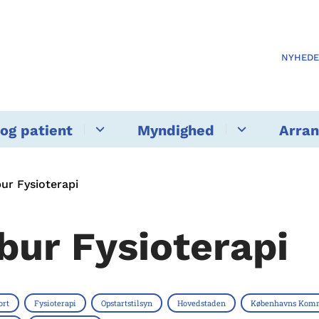
NYHED
og patient
Myndighed
Arra
ur Fysioterapi
bur Fysioterapi
ort
Fysioterapi
Opstartstilsyn
Hovedstaden
Københavns Kom