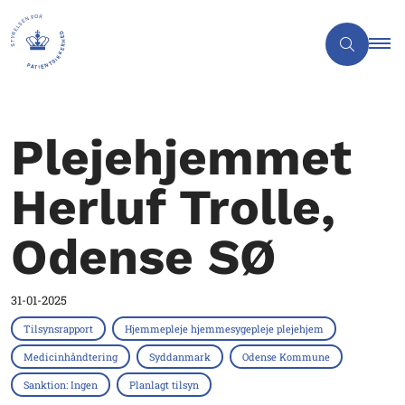
Plejehjemmet
Herluf Trolle,
Odense SØ
31-01-2025
Tilsynsrapport
Hjemmepleje hjemmesygepleje plejehjem
Medicinhåndtering
Syddanmark
Odense Kommune
Sanktion: Ingen
Planlagt tilsyn