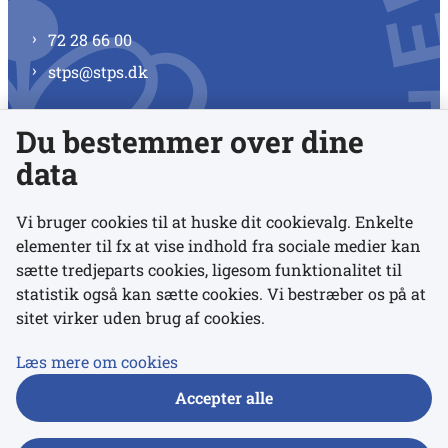
72 28 66 00
stps@stps.dk
Du bestemmer over dine
Se alle kontaktnumre
data
Vi bruger cookies til at huske dit cookievalg. Enkelte
elementer til fx at vise indhold fra sociale medier kan
Links
sætte tredjeparts cookies, ligesom funktionalitet til
statistik også kan sætte cookies. Vi bestræber os på at
sitet virker uden brug af cookies.
Udgivelser
Tilgængelighedserklæring
Læs mere om cookies
Data- og privatlivspolitik
Accepter alle
Cookies