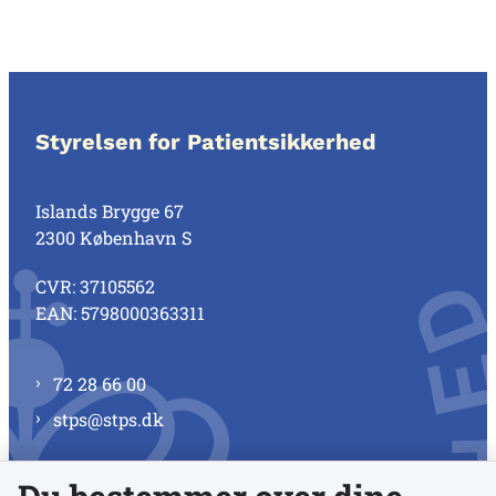
Styrelsen for Patientsikkerhed
Islands Brygge 67
2300 København S
CVR: 37105562
EAN: 5798000363311
72 28 66 00
stps@stps.dk