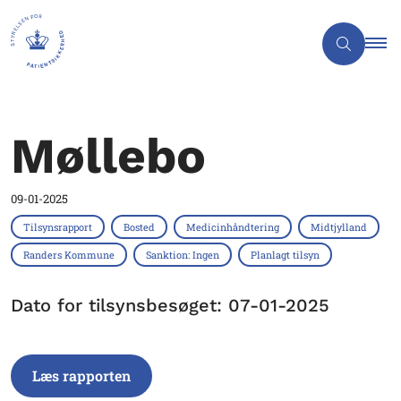
Møllebo
09-01-2025
Tilsynsrapport
Bosted
Medicinhåndtering
Midtjylland
Randers Kommune
Sanktion: Ingen
Planlagt tilsyn
Dato for tilsynsbesøget: 07-01-2025
Læs rapporten