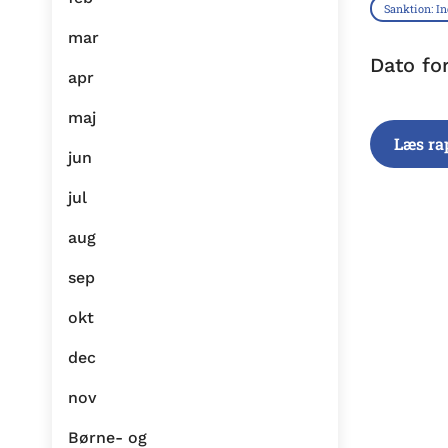
Sanktion: I
mar
Dato fo
apr
maj
Læs ra
jun
jul
aug
sep
okt
dec
nov
Børne- og