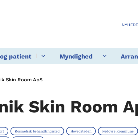
NYHED
og patient
Myndighed
Arra
nik Skin Room ApS
inik Skin Room A
ort
Kosmetisk behandlingssted
Hovedstaden
Rødovre Kommune