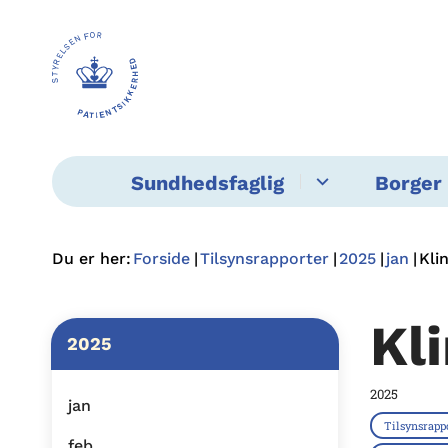
Sundhedsfaglig
Borger 
Du er her:
Forside
Tilsynsrapporter
2025
jan
Kli
Kl
2025
2025
jan
Tilsynsrapp
feb