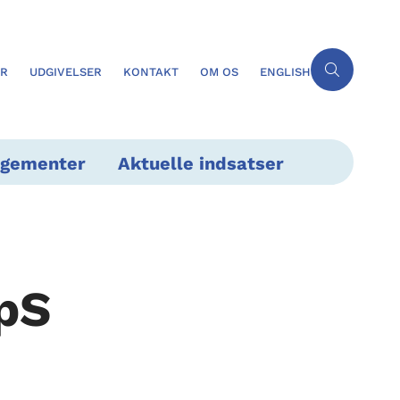
ER
UDGIVELSER
KONTAKT
OM OS
ENGLISH
ngementer
Aktuelle indsatser
pS