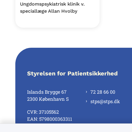
Ungdomspsykiatrisk klinik v.
speciallæge Allan Hvolby
Styrelsen for Patientsikkerhed
Islands Brygge 67
72 28 66 00
2300 København S
stps@stps.dk
CVR: 37105562
EAN: 5798000363311