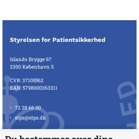
Styrelsen for Patientsikkerhed
Islands Brygge 67
2300 København S
CVR: 37105562
EAN: 5798000363311
72 28 66 00
stps@stps.dk