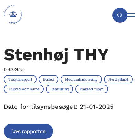
Stenhøj THY
12-02-2025
Tilsynsrapport
Bosted
Medicinhåndtering
Nordjylland
Thisted Kommune
Henstilling
Planlagt tilsyn
Dato for tilsynsbesøget: 21-01-2025
Læs rapporten