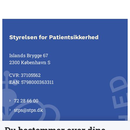
Styrelsen for Patientsikkerhed
Islands Brygge 67
2300 København S
CVR: 37105562
EAN: 5798000363311
72 28 66 00
stps@stps.dk