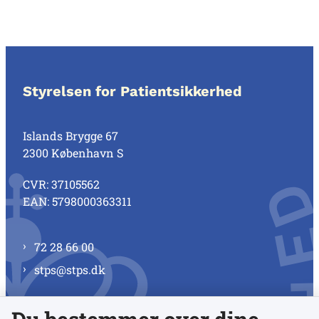
Styrelsen for Patientsikkerhed
Islands Brygge 67
2300 København S
CVR: 37105562
EAN: 5798000363311
72 28 66 00
stps@stps.dk