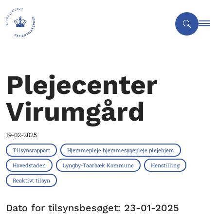
Plejecenter
Virumgård
19-02-2025
Tilsynsrapport
Hjemmepleje hjemmesygepleje plejehjem
Hovedstaden
Lyngby-Taarbæk Kommune
Henstilling
Reaktivt tilsyn
Dato for tilsynsbesøget: 23-01-2025