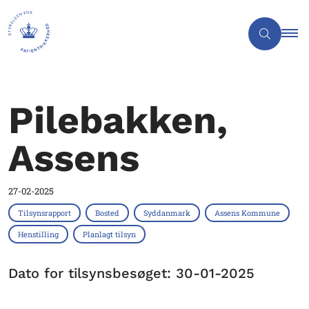
Pilebakken,
Assens
27-02-2025
Tilsynsrapport
Bosted
Syddanmark
Assens Kommune
Henstilling
Planlagt tilsyn
Dato for tilsynsbesøget: 30-01-2025