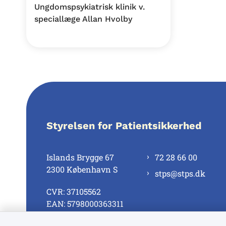
Ungdomspsykiatrisk klinik v.
speciallæge Allan Hvolby
Styrelsen for Patientsikkerhed
Islands Brygge 67
72 28 66 00
2300 København S
stps@stps.dk
CVR: 37105562
EAN: 5798000363311