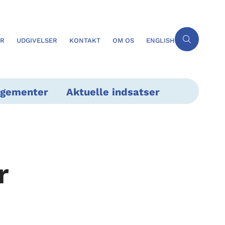
ER
UDGIVELSER
KONTAKT
OM OS
ENGLISH
ngementer
Aktuelle indsatser
r