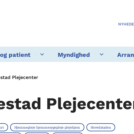
NYHED
og patient
Myndighed
Arra
stad Plejecenter
estad Plejecente
ort
Hjemmepleje hjemmesygepleje plejehjem
Hovedstaden