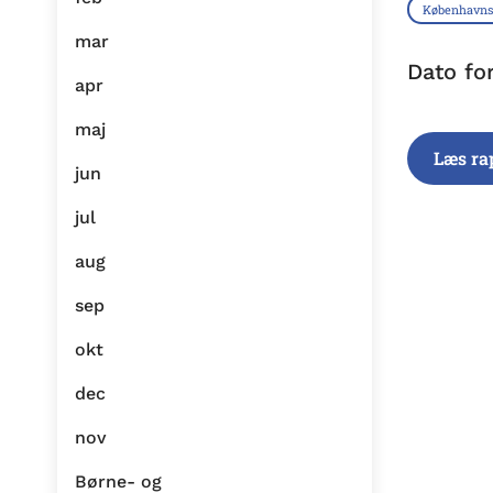
København
mar
Dato fo
apr
maj
Læs ra
jun
jul
aug
sep
okt
dec
nov
Børne- og