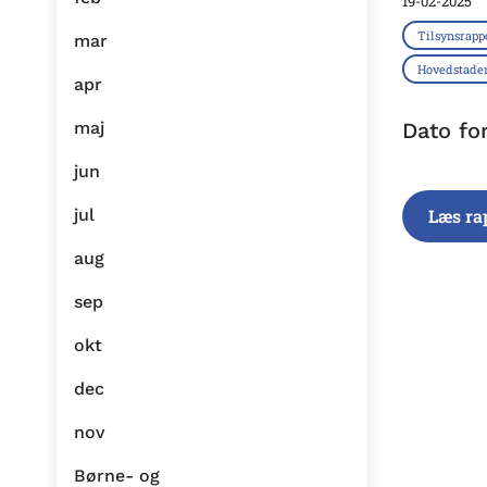
19-02-2025
Tilsynsrapp
mar
Hovedstade
apr
maj
Dato fo
jun
jul
Læs ra
aug
sep
okt
dec
nov
Børne- og