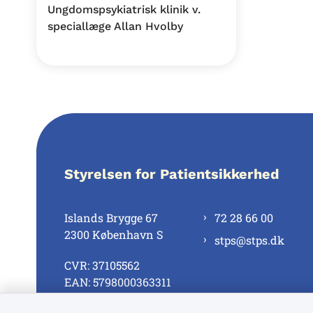
Ungdomspsykiatrisk klinik v.
speciallæge Allan Hvolby
Styrelsen for Patientsikkerhed
Islands Brygge 67
72 28 66 00
2300 København S
stps@stps.dk
CVR: 37105562
EAN: 5798000363311