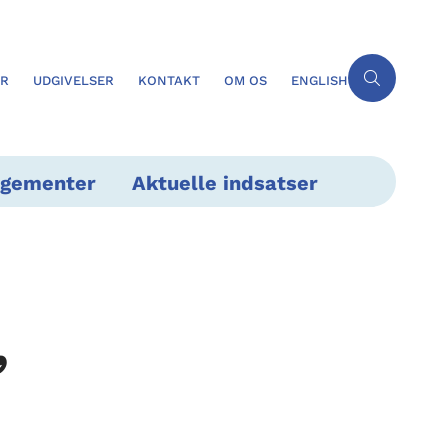
ER
UDGIVELSER
KONTAKT
OM OS
ENGLISH
ngementer
Aktuelle indsatser
,