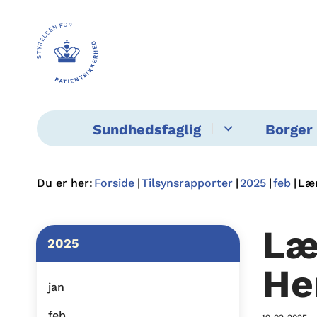
Sundhedsfaglig
Borger 
Du er her:
Forside
Tilsynsrapporter
2025
feb
Lær
Læ
2025
He
jan
feb