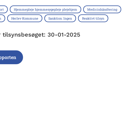
ort
Hjemmepleje hjemmesygepleje plejehjem
Medicinhåndtering
n
Herlev Kommune
Sanktion: Ingen
Reaktivt tilsyn
r tilsynsbesøget: 30-01-2025
pporten