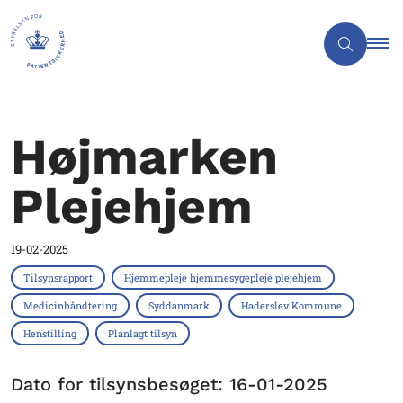
Højmarken
Plejehjem
19-02-2025
Tilsynsrapport
Hjemmepleje hjemmesygepleje plejehjem
Medicinhåndtering
Syddanmark
Haderslev Kommune
Henstilling
Planlagt tilsyn
Dato for tilsynsbesøget: 16-01-2025