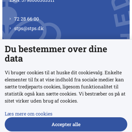
72 28 66 00
stps@stps.dk
Du bestemmer over dine
Se alle kontaktnumre
data
Vi bruger cookies til at huske dit cookievalg. Enkelte
elementer til fx at vise indhold fra sociale medier kan
Links
sætte tredjeparts cookies, ligesom funktionalitet til
statistik også kan sætte cookies. Vi bestræber os på at
sitet virker uden brug af cookies.
Udgivelser
Tilgængelighedserklæring
Læs mere om cookies
Data- og privatlivspolitik
Accepter alle
Cookies