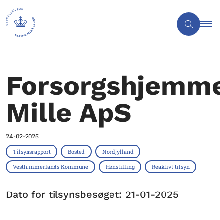
Forsorgshjemm
Mille ApS
24-02-2025
Tilsynsrapport
Bosted
Nordjylland
Vesthimmerlands Kommune
Henstilling
Reaktivt tilsyn
Dato for tilsynsbesøget: 21-01-2025