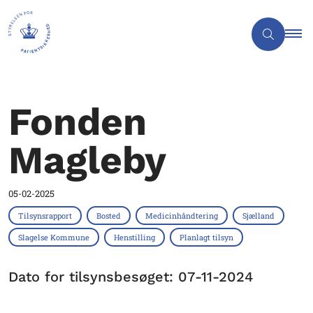
Fonden
Magleby
05-02-2025
Tilsynsrapport
Bosted
Medicinhåndtering
Sjælland
Slagelse Kommune
Henstilling
Planlagt tilsyn
Dato for tilsynsbesøget: 07-11-2024