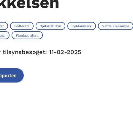
kkelsen
ort
Fodterapi
Opstartstilsyn
Syddanmark
Varde Kommune
ngen
Planlagt tilsyn
r tilsynsbesøget: 11-02-2025
pporten