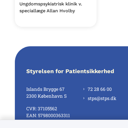
Ungdomspsykiatrisk klinik v.
speciallæge Allan Hvolby
Styrelsen for Patientsikkerhed
Islands Brygge 67
72 28 66 00
2300 København S
stps@stps.dk
CVR: 37105562
EAN: 5798000363311