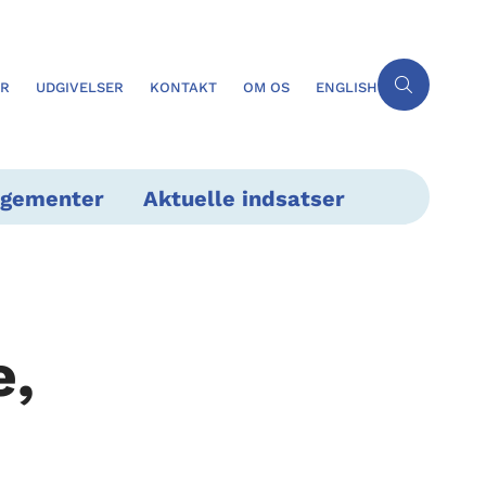
ER
UDGIVELSER
KONTAKT
OM OS
ENGLISH
ngementer
Aktuelle indsatser
e,