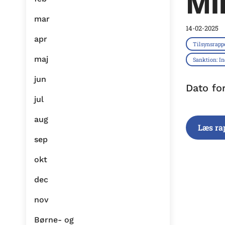
Mi
mar
14-02-2025
apr
Tilsynsrapp
maj
Sanktion: I
jun
Dato fo
jul
aug
Læs ra
sep
okt
dec
nov
Børne- og