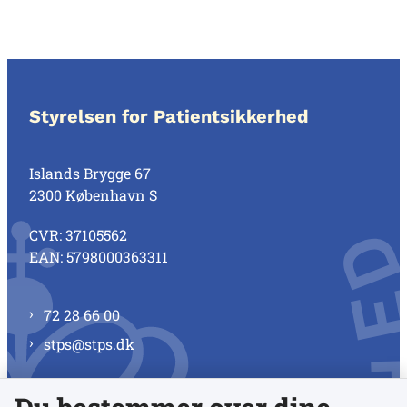
Styrelsen for Patientsikkerhed
Islands Brygge 67
2300 København S
CVR: 37105562
EAN: 5798000363311
72 28 66 00
stps@stps.dk