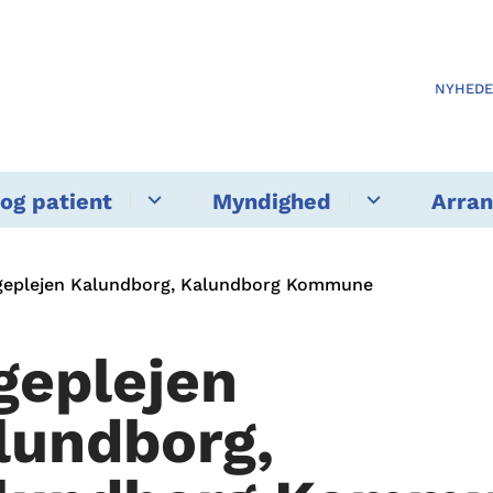
NYHED
og patient
Myndighed
Arra
geplejen Kalundborg, Kalundborg Kommune
geplejen
lundborg,