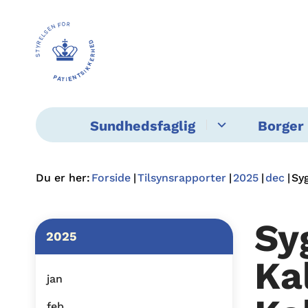
Sundhedsfaglig
Borger 
Du er her:
Forside
Tilsynsrapporter
2025
dec
Sy
Sy
2025
Ka
jan
feb