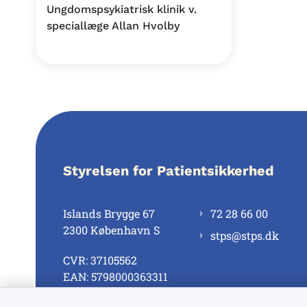
Ungdomspsykiatrisk klinik v.
speciallæge Allan Hvolby
Styrelsen for Patientsikkerhed
Islands Brygge 67
72 28 66 00
2300 København S
stps@stps.dk
CVR: 37105562
EAN: 5798000363311