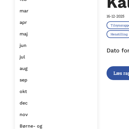
Ka
mar
16-12-2025
apr
Tilsynsrapp
maj
Henstilling
jun
Dato fo
jul
aug
Læs ra
sep
okt
dec
nov
Børne- og