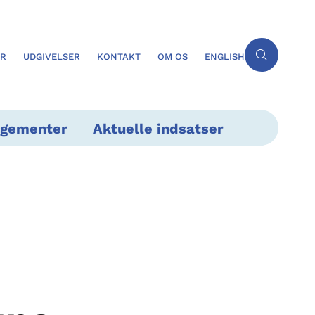
ER
UDGIVELSER
KONTAKT
OM OS
ENGLISH
ngementer
Aktuelle indsatser