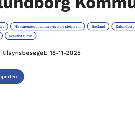
lundborg Komm
ort
Hjemmepleje hjemmesygepleje plejehjem
Sjælland
Kalundbor
Reaktivt tilsyn
r tilsynsbesøget: 18-11-2025
pporten