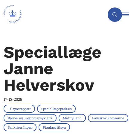
Speciallæge
Janne
Helverskov
17-12-2025
Tilsynsrapport
Speciallægepraksis
Børne- og ungdomspsykiatri
Midtjylland
Favrskov Kommune
Sanktion: Ingen
Planlagt tilsyn