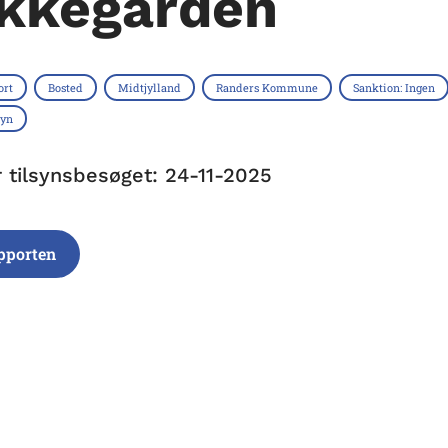
kkegården
ort
Bosted
Midtjylland
Randers Kommune
Sanktion: Ingen
syn
r tilsynsbesøget: 24-11-2025
pporten