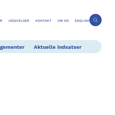
ER
UDGIVELSER
KONTAKT
OM OS
ENGLISH
ngementer
Aktuelle indsatser