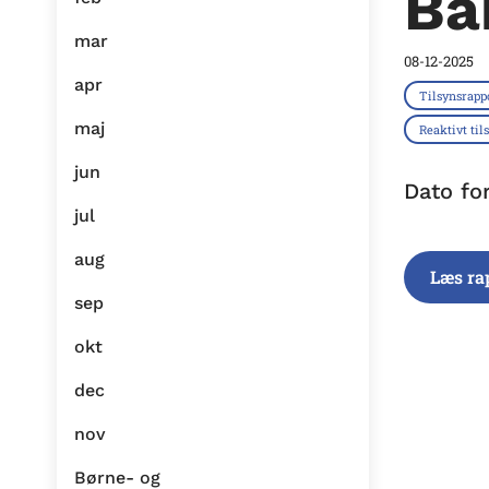
Ba
mar
08-12-2025
apr
Tilsynsrapp
maj
Reaktivt til
jun
Dato fo
jul
aug
Læs ra
sep
okt
dec
nov
Børne- og