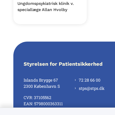
Ungdomspsykiatrisk klinik v.
speciallæge Allan Hvolby
Styrelsen for Patientsikkerhed
Islands Brygge 67
72 28 66 00
2300 København S
stps@stps.dk
CVR: 37105562
EAN: 5798000363311