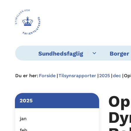
Sundhedsfaglig
Borger 
Du er her:
Forside
Tilsynsrapporter
2025
dec
Op
Op
2025
Dy
jan
feb